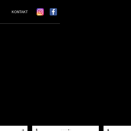
N
KONTAKT